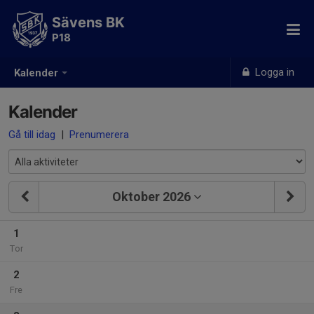
Sävens BK
P18
Logga in
Kalender
Kalender
Gå till idag
|
Prenumerera
Oktober 2026
1
Tor
2
Fre