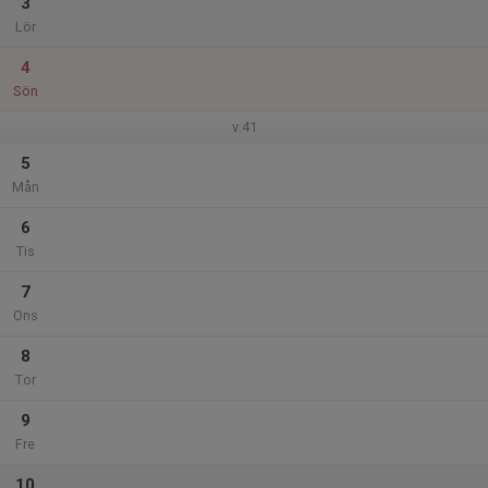
3
Lör
4
Sön
v.41
5
Mån
6
Tis
7
Ons
8
Tor
9
Fre
10