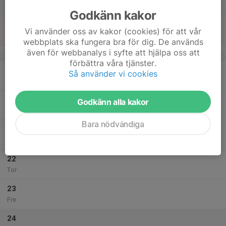
Lör
Godkänn kakor
18
Vi använder oss av kakor (cookies) för att vår
Sön
webbplats ska fungera bra för dig. De används
även för webbanalys i syfte att hjälpa oss att
v.43
förbättra våra tjänster.
19
Så använder vi cookies
Mån
20
Godkänn alla kakor
Tis
Bara nödvändiga
21
Ons
22
Tor
23
Fre
24