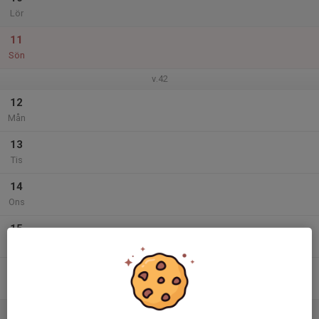
Lör
11
Sön
v.42
12
Mån
13
Tis
14
Ons
15
Tor
16
Fre
17