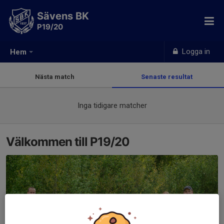
Sävens BK
P19/20
Logga in
Hem
Nästa match
Senaste resultat
Inga tidigare matcher
Välkommen till P19/20