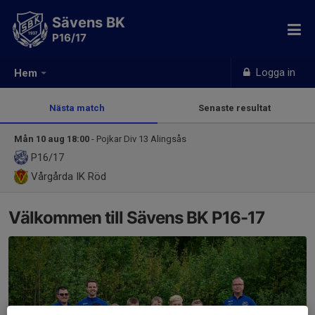
Sävens BK
P16/17
Logga in
Hem
Nästa match
Senaste resultat
Mån 10 aug 18:00
- Pojkar Div 13 Alingsås
P16/17
Vårgårda IK Röd
Välkommen till Sävens BK P16-17