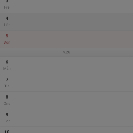
3
Fre
4
Lör
5
Sön
v.28
6
Mån
7
Tis
8
Ons
9
Tor
10