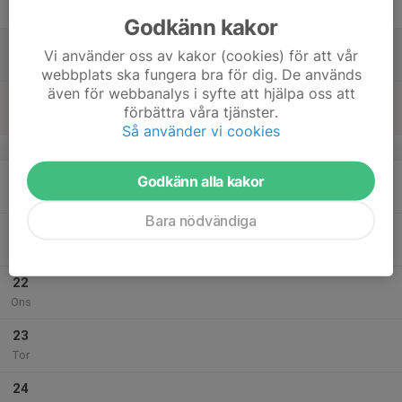
Fre
Godkänn kakor
18
Vi använder oss av kakor (cookies) för att vår
Lör
webbplats ska fungera bra för dig. De används
även för webbanalys i syfte att hjälpa oss att
19
förbättra våra tjänster.
Sön
Så använder vi cookies
v.30
20
Godkänn alla kakor
Mån
Bara nödvändiga
21
Tis
22
Ons
23
Tor
24