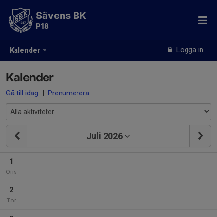
Sävens BK
P18
Logga in
Kalender
Kalender
Gå till idag
|
Prenumerera
Juli 2026
1
Ons
2
Tor