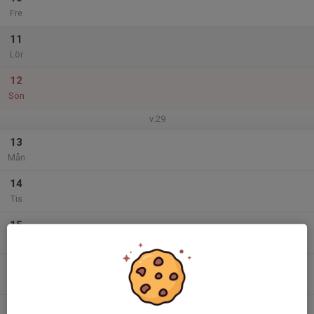
Fre
11
Lör
12
Sön
v.29
13
Mån
14
Tis
15
Ons
16
Tor
17