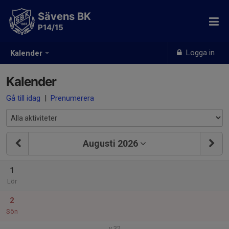
Sävens BK
P14/15
Logga in
Kalender
Kalender
Gå till idag
|
Prenumerera
Augusti 2026
1
Lör
2
Sön
v.32