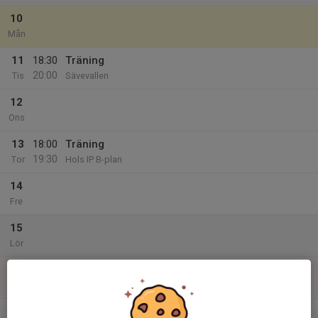
10
Mån
11
18:30
Träning
20:00
Tis
Sävevallen
12
Ons
13
18:00
Träning
19:30
Tor
Hols IP B-plan
14
Fre
15
Lör
16
Sön
v.34