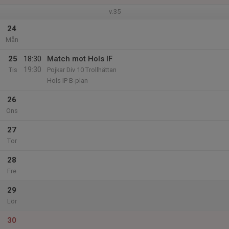
v.35
24
Mån
25
18:30
Match mot Hols IF
19:30
Tis
Pojkar Div 10 Trollhättan
Hols IP B-plan
26
Ons
27
Tor
28
Fre
29
Lör
30