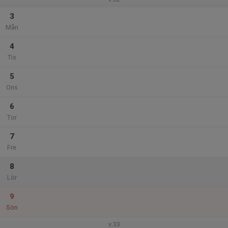
3
Mån
4
Tis
5
Ons
6
Tor
7
Fre
8
Lör
9
Sön
v.33