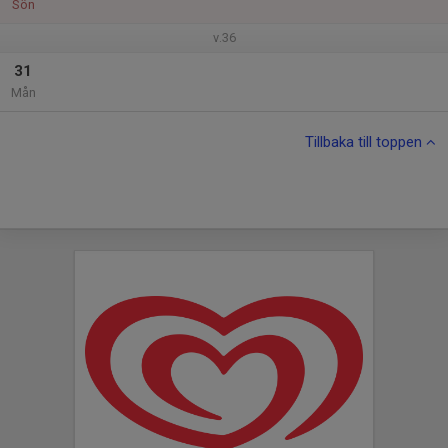
Sön
v.36
31
Mån
Tillbaka till toppen