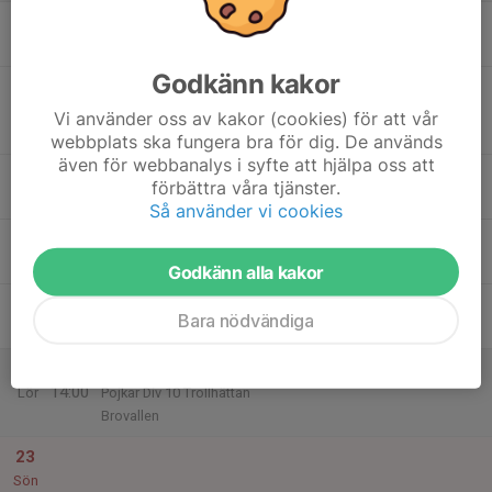
17
Mån
Godkänn kakor
18
19:00
Match mot Halvorstorps IS
20:00
Tis
Pojkar Div 10 Trollhättan
Vi använder oss av kakor (cookies) för att vår
Sävevallen C-plan
webbplats ska fungera bra för dig. De används
även för webbanalys i syfte att hjälpa oss att
19
förbättra våra tjänster.
Ons
Så använder vi cookies
20
18:00
Sävenkvällen 2026
19:30
Tor
Sävevallen
Godkänn alla kakor
21
Bara nödvändiga
Fre
22
13:00
Match mot Nossebro IF
14:00
Lör
Pojkar Div 10 Trollhättan
Brovallen
23
Sön