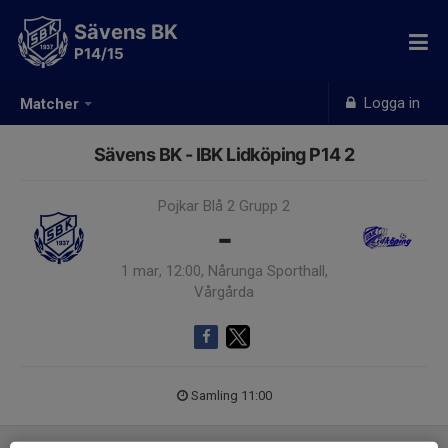
Sävens BK
P14/15
Logga in
Matcher
Sävens BK - IBK Lidköping P14 2
Pojkar Blå 2 Grupp 2
-
1 mar, 12:00, Nårunga Sporthall,
Vårgårda
Samling 11:00