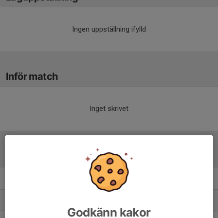
Ingen uppställning ifylld
Inför match
Inget skrivet
Tabell
Herrar, Div 6 Herrljunga
M
+/-
P
1. Annelunds IF
10
24
24
Godkänn kakor