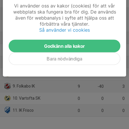
2. Wårgårda City FF
11
1
21
Vi använder oss av kakor (cookies) för att vår
webbplats ska fungera bra för dig. De används
3. Hol/Säven
8
32
19
även för webbanalys i syfte att hjälpa oss att
förbättra våra tjänster.
4. Sandhems IF
11
12
19
Så använder vi cookies
5. Vedums AIS
10
-1
12
Godkänn alla kakor
6. Kinnarp-Slutarps IF
10
-2
12
Bara nödvändiga
7. Södra Härene IF
9
-4
8
8. Östadkulle SK
8
-22
6
9. Folkabo IK
9
-40
3
10. Vartofta SK
0
0
0
11. IK Frisco
0
0
0