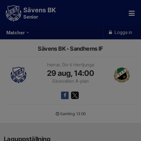
Sävens BK
Senior
Logga in
Matcher
Sävens BK - Sandhems IF
Herrar, Div 6 Herrljunga
29 aug, 14:00
Sävevallen A-plan
Samling 13:00
Laguppställning