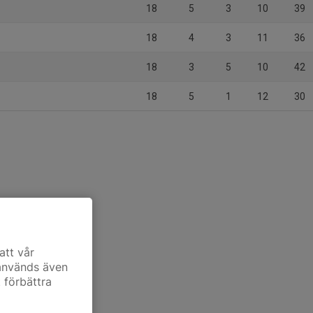
18
5
3
10
39
18
4
3
11
36
18
3
5
10
42
18
5
1
12
30
att vår
 används även
t förbättra