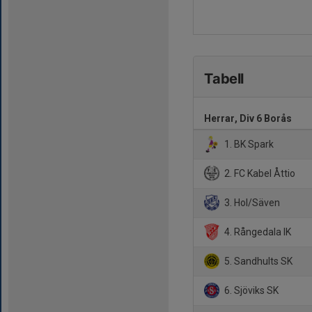
Tabell
Herrar, Div 6 Borås
1. BK Spark
2. FC Kabel Åttio
3. Hol/Säven
4. Rångedala IK
5. Sandhults SK
6. Sjöviks SK