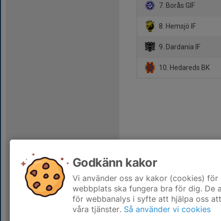
7. Borås GIF
8. Hemsjö IF
9. Dardania IF
10. Hedareds BK
Godkänn kakor
Vi använder oss av kakor (cookies) för 
webbplats ska fungera bra för dig. De
för webbanalys i syfte att hjälpa oss at
våra tjänster.
Så använder vi cookies