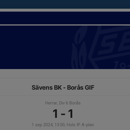
Sävens BK - Borås GIF
Herrar, Div 6 Borås
1 - 1
1 sep 2024, 13:00, Hols IP A-plan