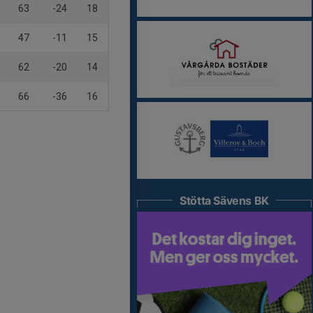
63
-24
18
47
-11
15
62
-20
14
66
-36
16
Stötta Sävens BK