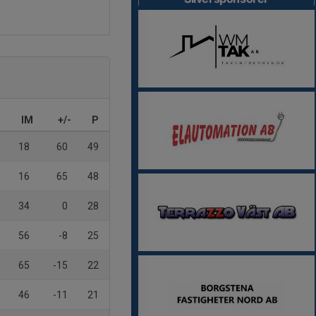
IM
+/-
P
18
60
49
16
65
48
34
0
28
56
-8
25
65
-15
22
46
-11
21