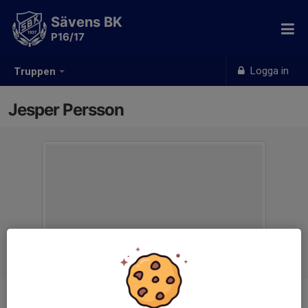
Sävens BK
P16/17
Logga in
Truppen
Jesper Persson
Titel
Ledare