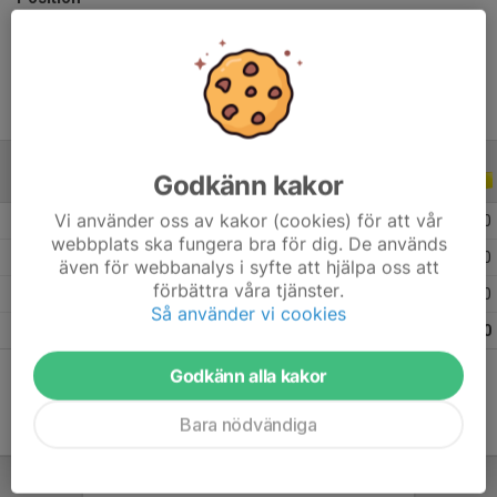
Ålder
13 år
Godkänn kakor
ALLA SERIER
ALLA ÅR
Vi använder oss av kakor (cookies) för att vår
2026
7
0
0
0
webbplats ska fungera bra för dig. De används
2025
17
0
0
0
även för webbanalys i syfte att hjälpa oss att
förbättra våra tjänster.
2024
1
0
0
0
Så använder vi cookies
Totalt
25
0
0
0
Godkänn alla kakor
Bara nödvändiga