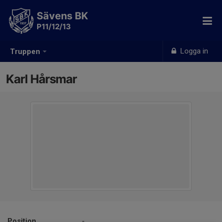
Sävens BK
P11/12/13
Logga in
Truppen
Karl Hårsmar
Position
-