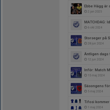
Ebbe Hägg är d
2 jan 2025
MATCHDAG: Idag
6 okt 2024
Storseger på S
28 jun 2024
Äntligen dags 
12 jun 2024
Inför: Match M
15 maj 2024
Säsongens för
5 maj 2024
Tifosi kommer 
1 maj 2024