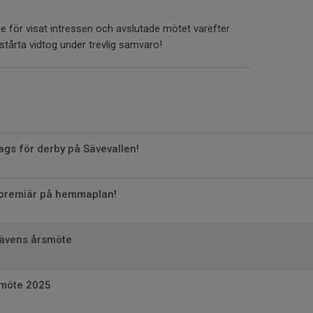
 för visat intressen och avslutade mötet varefter
årta vidtog under trevlig samvaro!
s för derby på Sävevallen!
epremiär på hemmaplan!
Sävens årsmöte
smöte 2025