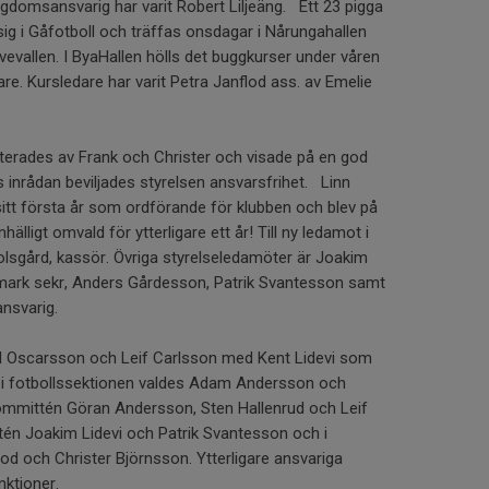
Ungdomsansvarig har varit Robert Liljeäng. Ett 23 pigga
sig i Gåfotboll och träffas onsdagar i Nårungahallen
ävevallen. I ByaHallen hölls det buggkurser under våren
are. Kursledare har varit Petra Janflod ass. av Emelie
erades av Frank och Christer och visade på en god
s inrådan beviljades styrelsen ansvarsfrihet. Linn
sitt första år som ordförande för klubben och blev på
älligt omvald för ytterligare ett år! Till ny ledamot i
olsgård, kassör. Övriga styrelseledamöter är Joakim
mark sekr, Anders Gårdesson, Patrik Svantesson samt
ansvarig.
and Oscarsson och Leif Carlsson med Kent Lidevi som
r i fotbollssektionen valdes Adam Andersson och
kommittén Göran Andersson, Sten Hallenrud och Leif
tén Joakim Lidevi och Patrik Svantesson och i
od och Christer Björnsson. Ytterligare ansvariga
nktioner.