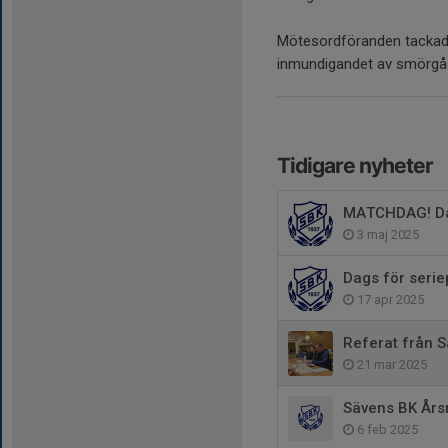
Mötesordföranden tackade
inmundigandet av smörgåst
Tidigare nyheter
MATCHDAG! Dag
3 maj 2025
Dags för seri
17 apr 2025
Referat från 
21 mar 2025
Sävens BK År
6 feb 2025