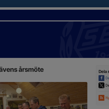
Sävens årsmöte
Dela 
De
De
Ny