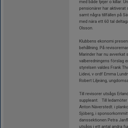
med både tjejer o killar. 
pensionärer har aktiverat 
samt några tillfällen på S
med nära ett 60 tal deltag
Olsson.
Klubbens ekonomi present
behållning. På revisorerna
Marinder har nu avverkat 
valberedningens förslag enh
styrelsen valdes Frank Th
Lidevi, v ordf Emma Lund
Robert Liljeäng, ungdoms
Till revisorer utsågs Erl
suppleant. Till ledamöte
Anton Näverstedt. i plan
Sjöberg, i sponsorkommit
danssektionen Petra Janfl
utsågs i ett antal andra fu