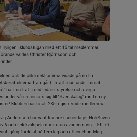
s nyligen i klubbstugan med ett 15 tal medlemmar
förande valdes Christer Björnsson och
rinder.
elsen och de olika sektionerna visade på en fin
sberättelserna framgår bl.a. att man under temat
t" haft en träff med ledare, styrelse och övriga
n under våren anslöts sig till "Svenskalag" med en ny
ter! Klubben har totalt 285 registrerade medlemmar.
g Andersson har varit tränare i seniorlaget Hol/Säven
div 6 och fick kvalspela dock utan avancemang.. Ett 70
arit igång fördelat på fem lag och ett innebandylag