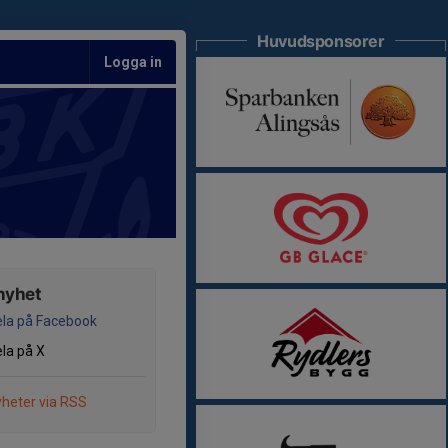
Huvudsponsorer
Logga in
nyhet
la på Facebook
la på X
heter via RSS