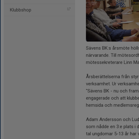
Klubbshop
Sävens BK:s årsmöte höll
närvarande. Till mötesord
mötessekreterare Linn Ma
Årsberättelserna från styr
verksamhet. Ur verksamhet
"Sävens BK - nu och framå
engagerade och att klubbe
hemsida och medlemsregis
Adam Andersson och Ludvi
som nådde en 3:e plats i 
tal ungdomar 5-13 år har v