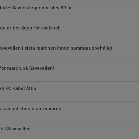
öd – Sävens legendar blev 89 år
 är det dags för kvalspel!
ävevallen i sista matchen innan sommaruppehållet!
för match på Sävevallen!
ot FC Kabel Åttio
sta vinst i hemmapremiären!
till Sävevallen