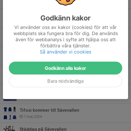
2 jan 2025
MATCHDAG: Idag är det dags för kvalspel!
Godkänn kakor
6 okt 2024
Vi använder oss av kakor (cookies) för att vår
webbplats ska fungera bra för dig. De används
Storseger på Sävevallen i sista matchen innan sommaruppehållet!
även för webbanalys i syfte att hjälpa oss att
28 jun 2024
förbättra våra tjänster.
Så använder vi cookies
Äntligen dags för match på Sävevallen!
12 jun 2024
Godkänn alla kakor
Inför: Match Mot FC Kabel Åttio
15 maj 2024
Bara nödvändiga
Säsongens första vinst i hemmapremiären!
5 maj 2024
Tifosi kommer till Sävevallen
1 maj 2024
Städdag på Sävevallen