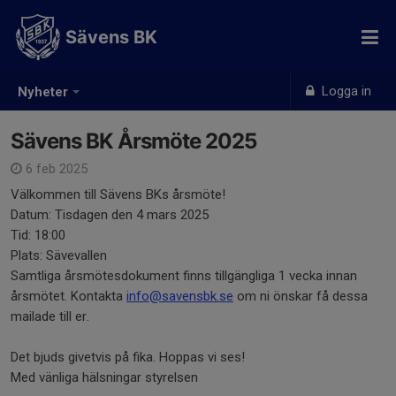
Sävens BK
Logga in
Nyheter
Sävens BK Årsmöte 2025
6 feb 2025
Välkommen till Sävens BKs årsmöte!
Datum: Tisdagen den 4 mars 2025
Tid: 18:00
Plats: Sävevallen
Samtliga årsmötesdokument finns tillgängliga 1 vecka innan
årsmötet. Kontakta
info@savensbk.se
om ni önskar få dessa
mailade till er.
Det bjuds givetvis på fika. Hoppas vi ses!
Med vänliga hälsningar styrelsen