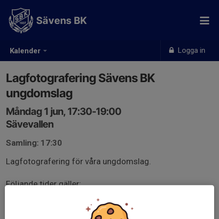
Sävens BK
Logga in
Kalender
Lagfotografering Sävens BK
ungdomslag
Måndag 1 jun, 17:30-19:00
Sävevallen
Samling: 17:30
Lagfotografering för våra ungdomslag.
Följande tider gäller:
17:30: P16/17
17:45: P14/15
18:00: P11-13