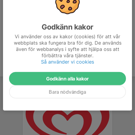
18:15: P18
18:30: P19/20
Godkänn kakor
Kom i god tid ombytta och klara i era matchställ.
Vi använder oss av kakor (cookies) för att vår
webbplats ska fungera bra för dig. De används
även för webbanalys i syfte att hjälpa oss att
förbättra våra tjänster.
Så använder vi cookies
Godkänn alla kakor
Bara nödvändiga